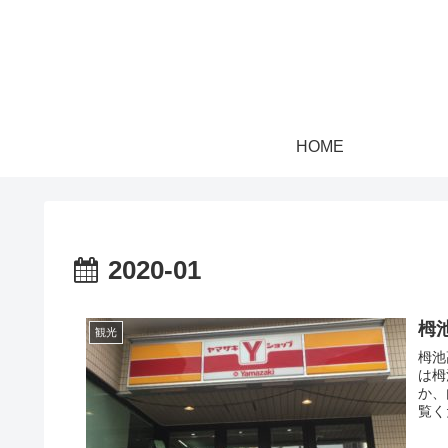
HOME
2020-01
栂
観光
栂池
は栂
か、
覧く