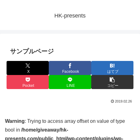
HK-presents
サンプルページ
X
Facebook
はてブ
Pocket
LINE
コピー
2019.02.26
Warning
: Trying to access array offset on value of type
bool in
/home/giveaway/hk-
presents.com/public_html/wp-content/plugins/wp-