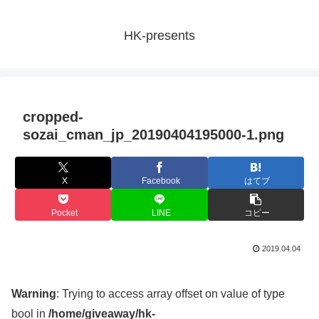
HK-presents
cropped-
sozai_cman_jp_20190404195000-1.png
X
Facebook
はてブ
Pocket
LINE
コピー
2019.04.04
Warning
: Trying to access array offset on value of type
bool in
/home/giveaway/hk-