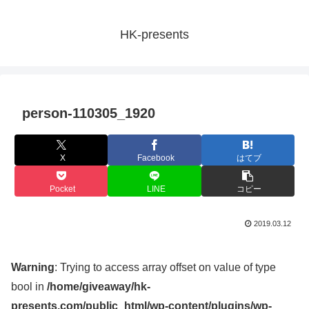
HK-presents
person-110305_1920
X
Facebook
はてブ
Pocket
LINE
コピー
2019.03.12
Warning
: Trying to access array offset on value of type
bool in
/home/giveaway/hk-
presents.com/public_html/wp-content/plugins/wp-