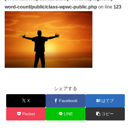
word-count/public/class-wpwc-public.php
on line
123
シェアする
X
Facebook
はてブ
Pocket
LINE
コピー